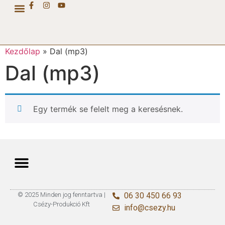
CSÉZY COLLECTION
Kezdőlap
»
Dal (mp3)
Dal (mp3)
Egy termék se felelt meg a keresésnek.
© 2025 Minden jog fenntartva |
06 30 450 66 93
Csézy-Produkció Kft
info@csezy.hu