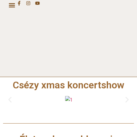
CSÉZY COLLECTION
Csézy xmas koncertshow