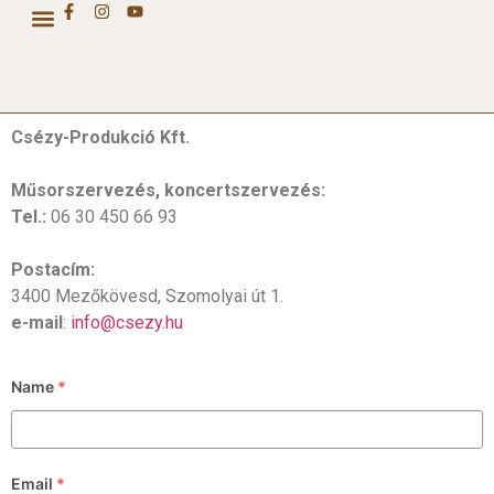
CSÉZY COLLECTION
Csézy-Produkció Kft.
Műsorszervezés, koncertszervezés:
Tel.:
06 30 450 66 93
Postacím:
3400 Mezőkövesd, Szomolyai út 1.
e-mail
:
info@csezy.hu
Name
*
Email
*