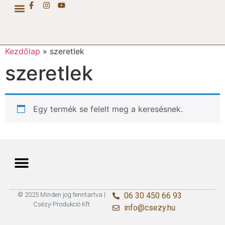
CSÉZY COLLECTION
Kezdőlap
»
szeretlek
szeretlek
Egy termék se felelt meg a keresésnek.
© 2025 Minden jog fenntartva |
06 30 450 66 93
Csézy-Produkció Kft
info@csezy.hu