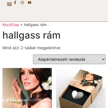
CSÉZY COLLECTION
Kezdőlap
»
hallgass rám
hallgass rám
Mind a(z) 2 találat megjelenítve