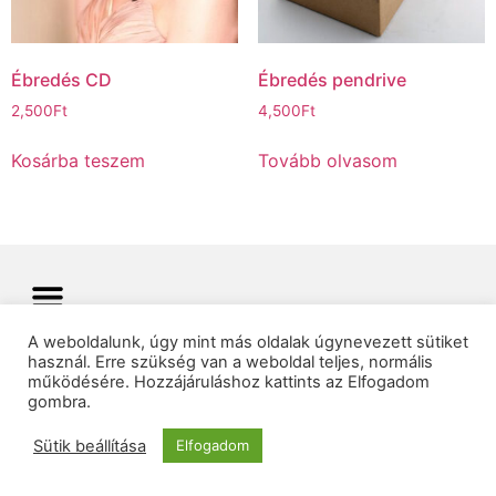
Ébredés CD
Ébredés pendrive
2,500
Ft
4,500
Ft
Kosárba teszem
Tovább olvasom
A weboldalunk, úgy mint más oldalak úgynevezett sütiket
használ. Erre szükség van a weboldal teljes, normális
© 2025 Minden jog fenntartva |
06 30 450 66 93
működésére. Hozzájáruláshoz kattints az Elfogadom
Csézy-Produkció Kft
info@csezy.hu
gombra.
Sütik beállítása
Elfogadom