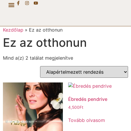
CSÉZY COLLECTION
Kezdőlap
»
Ez az otthonun
Ez az otthonun
Mind a(z) 2 találat megjelenítve
Ébredés pendrive
4,500
Ft
Tovább olvasom