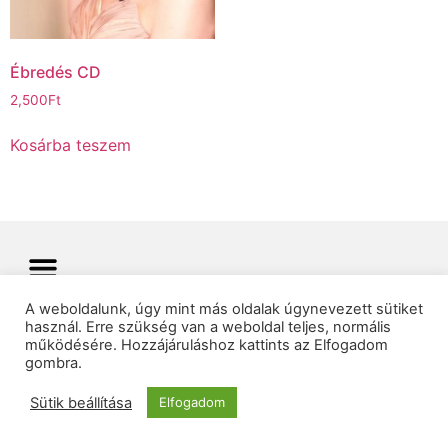
Ébredés CD
2,500
Ft
Kosárba teszem
A weboldalunk, úgy mint más oldalak úgynevezett sütiket
használ. Erre szükség van a weboldal teljes, normális
© 2025 Minden jog fenntartva |
06 30 450 66 93
működésére. Hozzájáruláshoz kattints az Elfogadom
Csézy-Produkció Kft
info@csezy.hu
gombra.
Sütik beállítása
Elfogadom