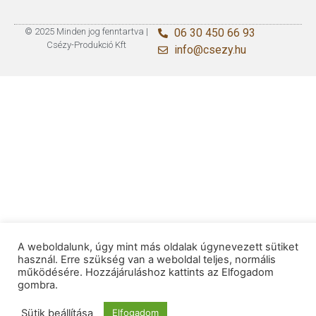
© 2025 Minden jog fenntartva |
06 30 450 66 93
Csézy-Produkció Kft
info@csezy.hu
A weboldalunk, úgy mint más oldalak úgynevezett sütiket
használ. Erre szükség van a weboldal teljes, normális
működésére. Hozzájáruláshoz kattints az Elfogadom
gombra.
Sütik beállítása
Elfogadom